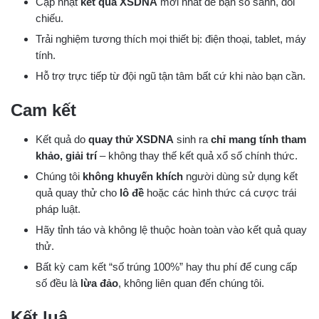
Cập nhật
kết quả XSDNA
mới nhất để bạn so sánh, đối
chiếu.
Trải nghiệm tương thích mọi thiết bị: điện thoại, tablet, máy
tính.
Hỗ trợ trực tiếp từ đội ngũ tận tâm bất cứ khi nào bạn cần.
Cam kết
Kết quả do
quay thử XSDNA
sinh ra
chỉ mang tính tham
khảo, giải trí
– không thay thế kết quả xổ số chính thức.
Chúng tôi
không khuyến khích
người dùng sử dụng kết
quả quay thử cho
lô đề
hoặc các hình thức cá cược trái
pháp luật.
Hãy tỉnh táo và không lệ thuộc hoàn toàn vào kết quả quay
thử.
Bất kỳ cam kết “số trúng 100%” hay thu phí để cung cấp
số đều là
lừa đảo
, không liên quan đến chúng tôi.
Kết luậ