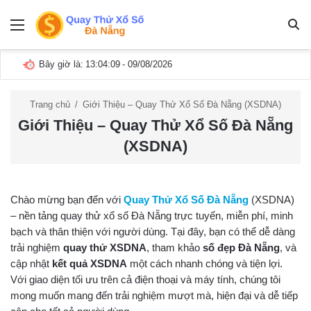
Menu
Th
ch
Bây giờ là:
13:04:09
- 09/08/2026
m
tì
Trang chủ
/
Giới Thiệu – Quay Thử Xổ Số Đà Nẵng (XSDNA)
gì
Giới Thiệu – Quay Thử Xổ Số Đà Nẵng
(XSDNA)
Chào mừng bạn đến với
Quay Thử Xổ Số Đà Nẵng
(XSDNA)
– nền tảng quay thử xổ số Đà Nẵng trực tuyến, miễn phí, minh
bạch và thân thiện với người dùng. Tại đây, bạn có thể dễ dàng
trải nghiệm
quay thử XSDNA
, tham khảo
số đẹp Đà Nẵng
, và
cập nhật
kết quả XSDNA
một cách nhanh chóng và tiện lợi.
Với giao diện tối ưu trên cả điện thoại và máy tính, chúng tôi
mong muốn mang đến trải nghiệm mượt mà, hiện đại và dễ tiếp