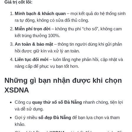
Giá trị cốt lõi:
Minh bạch & khách quan
– mọi kết quả do hệ thống sinh
ra tự động, không có sửa đổi thủ công.
Miễn phí trọn đời
– không thu phí “cho số”, không cam
kết trúng thưởng 100%.
An toàn & bảo mật
– thông tin người dùng khi gửi phản
hồi được giữ kín và xử lý an toàn.
Liên tục đổi mới
– luôn lắng nghe phản hồi, cập nhật và
nâng cấp để phục vụ bạn tốt hơn.
Những gì bạn nhận được khi chọn
XSDNA
Công cụ
quay thử xổ số Đà Nẵng
nhanh chóng, tiện lợi
và dễ sử dụng.
Gợi ý nhiều
số đẹp Đà Nẵng
để bạn lựa chọn và tham
khảo.