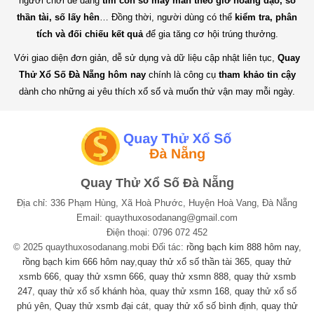
người chơi dễ dàng
tìm con số may mắn theo giờ hoàng đạo, số
thần tài, số lấy hên
… Đồng thời, người dùng có thể
kiểm tra, phân
tích và đối chiếu kết quả
để gia tăng cơ hội trúng thưởng.
Với giao diện đơn giản, dễ sử dụng và dữ liệu cập nhật liên tục,
Quay
Thử Xổ Số Đà Nẵng hôm nay
chính là công cụ
tham khảo tin cậy
dành cho những ai yêu thích xổ số và muốn thử vận may mỗi ngày.
Quay Thử Xổ Số Đà Nẵng
Địa chỉ: 336 Phạm Hùng, Xã Hoà Phước, Huyện Hoà Vang, Đà Nẵng
Email: quaythuxosodanang@gmail.com
Điện thoại: 0796 072 452
© 2025 quaythuxosodanang.mobi
Đối tác:
rồng bạch kim 888 hôm nay
,
rồng bạch kim 666 hôm nay
,
quay thử xổ số thần tài 365
,
quay thử
xsmb 666
,
quay thử xsmn 666
,
quay thử xsmn 888
,
quay thử xsmb
247
,
quay thử xổ số khánh hòa
,
quay thử xsmn 168
,
quay thử xổ số
phú yên
,
Quay thử xsmb đại cát
,
quay thử xổ số bình định
,
quay thử