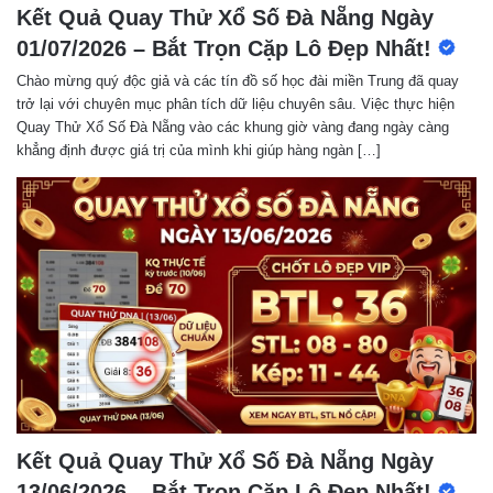
Kết Quả Quay Thử Xổ Số Đà Nẵng Ngày
01/07/2026 – Bắt Trọn Cặp Lô Đẹp Nhất!
Chào mừng quý độc giả và các tín đồ số học đài miền Trung đã quay
trở lại với chuyên mục phân tích dữ liệu chuyên sâu. Việc thực hiện
Quay Thử Xổ Số Đà Nẵng vào các khung giờ vàng đang ngày càng
khẳng định được giá trị của mình khi giúp hàng ngàn […]
Kết Quả Quay Thử Xổ Số Đà Nẵng Ngày
13/06/2026 – Bắt Trọn Cặp Lô Đẹp Nhất!