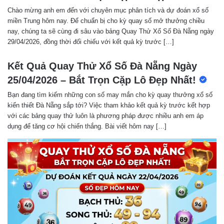
Chào mừng anh em đến với chuyên mục phân tích và dự đoán xổ số
miền Trung hôm nay. Để chuẩn bị cho kỳ quay số mở thưởng chiều
nay, chúng ta sẽ cùng đi sâu vào bảng Quay Thử Xổ Số Đà Nẵng ngày
29/04/2026, đồng thời đối chiếu với kết quả kỳ trước […]
Kết Quả Quay Thử Xổ Số Đà Nẵng Ngày
25/04/2026 – Bắt Trọn Cặp Lô Đẹp Nhất!
Bạn đang tìm kiếm những con số may mắn cho kỳ quay thưởng xổ số
kiến thiết Đà Nẵng sắp tới? Việc tham khảo kết quả kỳ trước kết hợp
với các bảng quay thử luôn là phương pháp được nhiều anh em áp
dụng để tăng cơ hội chiến thắng. Bài viết hôm nay […]