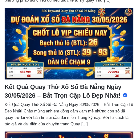
phương pháp đối chiếu dữ liệu thực tế từ kỳ quay Thứ […]
Kết Quả Quay Thử Xổ Số Đà Nẵng Ngày
30/05/2026 – Bắt Trọn Cặp Lô Đẹp Nhất!
Kết Quả Quay Thử Xổ Số Đà Nẵng Ngày 30/05/2026 – Bắt Trọn Cặp Lô
Đẹp Nhất! Chào mừng anh em đồng dâm đam mê những con số đã
quay trở lại với bản tin soi cầu đài miền Trung kỳ này. Với tư cách là
tác giả và đại diện của chuyên trang Quay […]