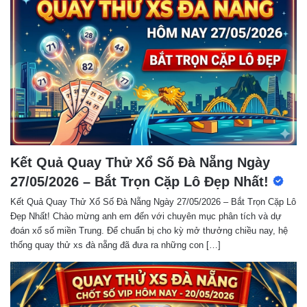
Kết Quả Quay Thử Xổ Số Đà Nẵng Ngày
27/05/2026 – Bắt Trọn Cặp Lô Đẹp Nhất!
Kết Quả Quay Thử Xổ Số Đà Nẵng Ngày 27/05/2026 – Bắt Trọn Cặp Lô
Đẹp Nhất! Chào mừng anh em đến với chuyên mục phân tích và dự
đoán xổ số miền Trung. Để chuẩn bị cho kỳ mở thưởng chiều nay, hệ
thống quay thử xs đà nẵng đã đưa ra những con […]