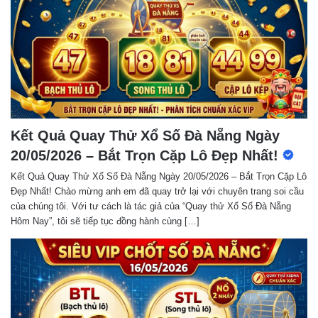
Kết Quả Quay Thử Xổ Số Đà Nẵng Ngày
20/05/2026 – Bắt Trọn Cặp Lô Đẹp Nhất!
Kết Quả Quay Thử Xổ Số Đà Nẵng Ngày 20/05/2026 – Bắt Trọn Cặp Lô
Đẹp Nhất! Chào mừng anh em đã quay trở lại với chuyên trang soi cầu
của chúng tôi. Với tư cách là tác giả của “Quay thử Xổ Số Đà Nẵng
Hôm Nay”, tôi sẽ tiếp tục đồng hành cùng […]