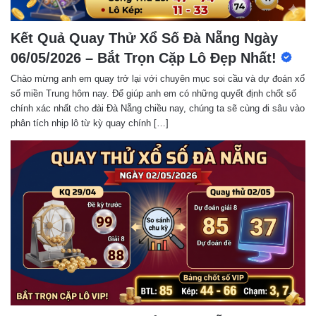
Kết Quả Quay Thử Xổ Số Đà Nẵng Ngày
06/05/2026 – Bắt Trọn Cặp Lô Đẹp Nhất!
Chào mừng anh em quay trở lại với chuyên mục soi cầu và dự đoán xổ
số miền Trung hôm nay. Để giúp anh em có những quyết định chốt số
chính xác nhất cho đài Đà Nẵng chiều nay, chúng ta sẽ cùng đi sâu vào
phân tích nhịp lô từ kỳ quay chính […]