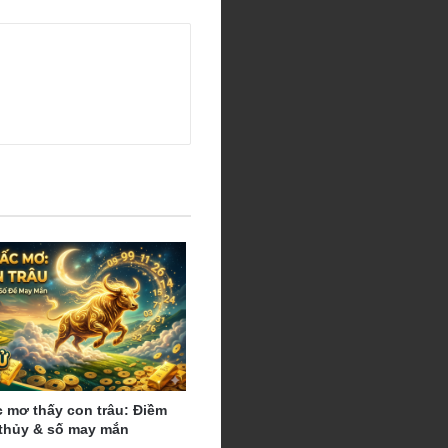
c mơ thấy con trâu: Điềm
thủy & số may mắn