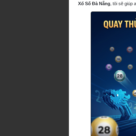
Xổ Số Đà Nẵng
, tôi sẽ giúp