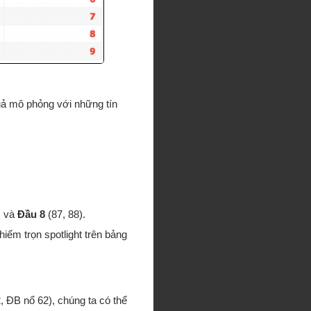
uả mô phỏng với những tín
) và
Đầu 8
(87, 88).
hiếm trọn spotlight trên bảng
, ĐB nổ 62), chúng ta có thể