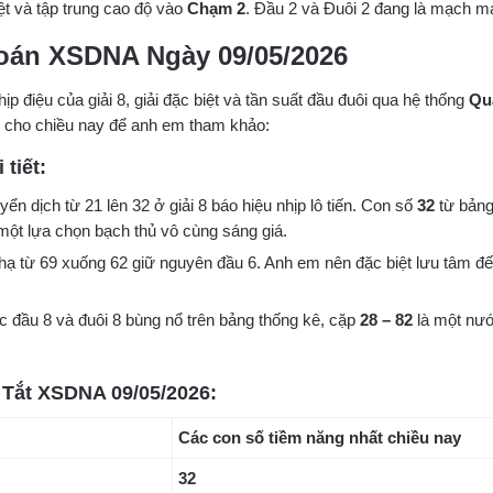
ệt và tập trung cao độ vào
Chạm 2
. Đầu 2 và Đuôi 2 đang là mạch m
oán XSDNA Ngày 09/05/2026
p điệu của giải 8, giải đặc biệt và tần suất đầu đuôi qua hệ thống
Qu
ý cho chiều nay để anh em tham khảo:
 tiết:
ển dịch từ 21 lên 32 ở giải 8 báo hiệu nhịp lô tiến. Con số
32
từ bảng
một lựa chọn bạch thủ vô cùng sáng giá.
hạ từ 69 xuống 62 giữ nguyên đầu 6. Anh em nên đặc biệt lưu tâm 
c đầu 8 và đuôi 8 bùng nổ trên bảng thống kê, cặp
28 – 82
là một nước
Tắt XSDNA 09/05/2026:
Các con số tiềm năng nhất chiều nay
32