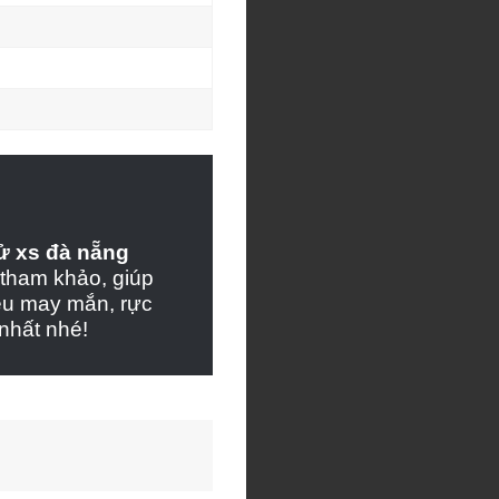
ử xs đà nẵng
 tham khảo, giúp
ều may mắn, rực
nhất nhé!