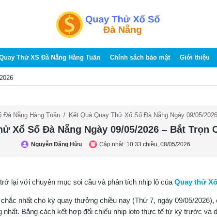
Quay Thử XS Đà Nẵng Hàng Tuần
Chính sách bảo mật
Giới thiệu
/2026
ố Đà Nẵng Hàng Tuần
/
Kết Quả Quay Thử Xổ Số Đà Nẵng Ngày 09/05/2026 
ử Xổ Số Đà Nẵng Ngày 09/05/2026 – Bắt Trọn 
Nguyễn Đặng Hữu
Cập nhật: 10:33 chiều, 08/05/2026
ở lại với chuyên mục soi cầu và phân tích nhịp lô của
Quay thử X
 chắc nhất cho kỳ quay thưởng chiều nay (Thứ 7, ngày 09/05/2026),
 nhất. Bằng cách kết hợp đối chiếu nhịp loto thực tế từ kỳ trước và 