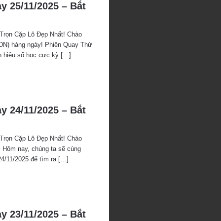
 25/11/2025 – Bắt
Trọn Cặp Lô Đẹp Nhất! Chào
DN) hàng ngày! Phiên Quay Thử
 hiệu số học cực kỳ […]
 24/11/2025 – Bắt
Trọn Cặp Lô Đẹp Nhất! Chào
 Hôm nay, chúng ta sẽ cùng
4/11/2025 để tìm ra […]
 23/11/2025 – Bắt