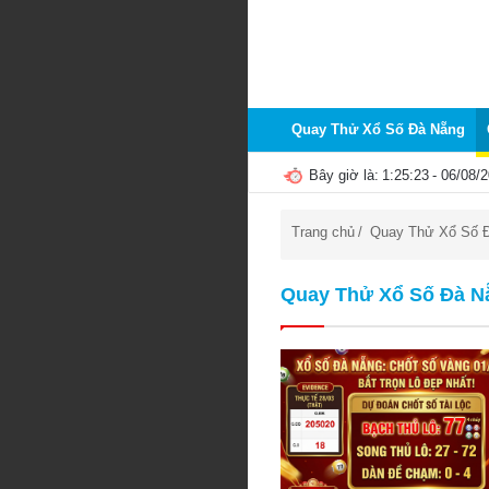
Quay Thử Xổ Số Đà Nẵng
Bây giờ là:
1:25:25
- 06/08/
Trang chủ
/
Quay Thử Xổ Số Đ
Quay Thử Xổ Số Đà N