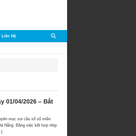
Thí
Liên Hệ
chủ
muốn
tìm
gì?
 01/04/2026 – Bắt
uyên mục soi cầu xổ số miền
Đà Nẵng. Bằng việc kết hợp nhịp
…]