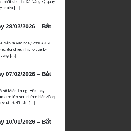
ác nhất cho đài Đà Nẵng kỳ quay
ay trước […]
 28/02/2026 – Bắt
ẽ diễn ra vào ngày 28/02/2026.
ệc đối chiếu nhịp lô của kỳ
 cùng […]
 07/02/2026 – Bắt
xổ số Miền Trung. Hôm nay,
m cực lớn sau những biến động
hực tế và dữ liệu […]
 10/01/2026 – Bắt