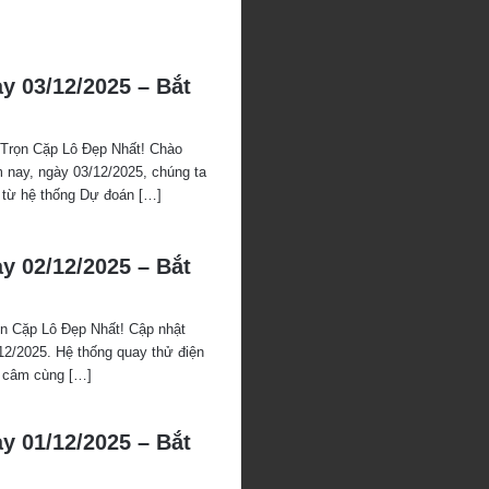
 03/12/2025 – Bắt
Trọn Cặp Lô Đẹp Nhất! Chào
nay, ngày 03/12/2025, chúng ta
 từ hệ thống Dự đoán […]
 02/12/2025 – Bắt
n Cặp Lô Đẹp Nhất! Cập nhật
2/2025. Hệ thống quay thử điện
ô câm cùng […]
 01/12/2025 – Bắt