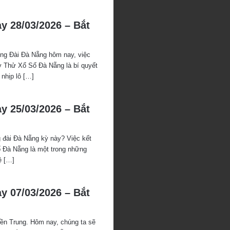
 28/03/2026 – Bắt
ng Đài Đà Nẵng hôm nay, việc
y Thử Xổ Số Đà Nẵng là bí quyết
 nhịp lô […]
 25/03/2026 – Bắt
đài Đà Nẵng kỳ này? Việc kết
ố Đà Nẵng là một trong những
ệ […]
 07/03/2026 – Bắt
ền Trung. Hôm nay, chúng ta sẽ