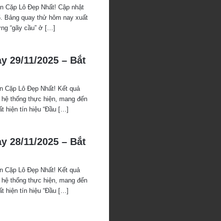
n Cặp Lô Đẹp Nhất! Cập nhật
5. Bảng quay thử hôm nay xuất
ượng “gãy cầu” ở […]
 29/11/2025 – Bắt
n Cặp Lô Đẹp Nhất! Kết quả
hệ thống thực hiện, mang đến
t hiện tín hiệu “Đầu […]
 28/11/2025 – Bắt
n Cặp Lô Đẹp Nhất! Kết quả
hệ thống thực hiện, mang đến
t hiện tín hiệu “Đầu […]