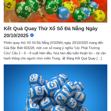
Kết Quả Quay Thử Xổ Số Đà Nẵng Ngày
20/10/2025
Phiên quay thử Xổ Số Đà Nẵng (XSDNA) ngày 20/10/2025 mang đến
Giải Đặc Biệt 603228, một con số mang ý nghĩa “Lộc Phát Trường
Cửu”.Cầu 2 – 6 – 8 xuất hiện đều, hứa hẹn đầu tuần thuận lợi – tài vận
hanh thông cho người chơi miền Trung.
Bảng Kết Quả Quay […]