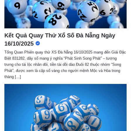
Kết Quả Quay Thử Xổ Số Đà Nẵng Ngày
16/10/2025
Tổng Quan Phiên quay thử XS Đà Nẵng 16/10/2025 mang đến Giải Đặc
Biệt 831282, dãy số mang ý nghĩa “Phát Sinh Song Phát” – tượng
trưng cho tài lộc nhân đôi, tiền tài dồi dào.Đuôi 82 thuộc nhóm “Song
Phát”, được xem là cặp số vàng cho người mệnh Mộc và Hỏa trong
tháng […]