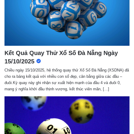
Kết Quả Quay Thử Xổ Số Đà Nẵng Ngày
15/10/2025
Chiều ngày 15/10/2025, hệ thống quay thử Xổ Số Đà Nẵng (XSDNA) đã
cho ra bảng kết quả với nhiều con số đẹp, cân bằng giữa các đầu –
đuôi.Kỳ quay này ghi nhận sự xuất hiện mạnh của đầu 4 và đuôi 0,
mang ý nghĩa khởi đầu thịnh vượng, kết thúc viên mãn, […]