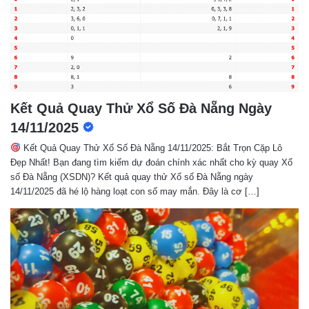
Kết Quả Quay Thử Xổ Số Đà Nẵng Ngày
14/11/2025
Kết Quả Quay Thử Xổ Số Đà Nẵng 14/11/2025: Bắt Trọn Cặp Lô
Đẹp Nhất! Bạn đang tìm kiếm dự đoán chính xác nhất cho kỳ quay Xổ
số Đà Nẵng (XSDN)? Kết quả quay thử Xổ số Đà Nẵng ngày
14/11/2025 đã hé lộ hàng loạt con số may mắn. Đây là cơ […]