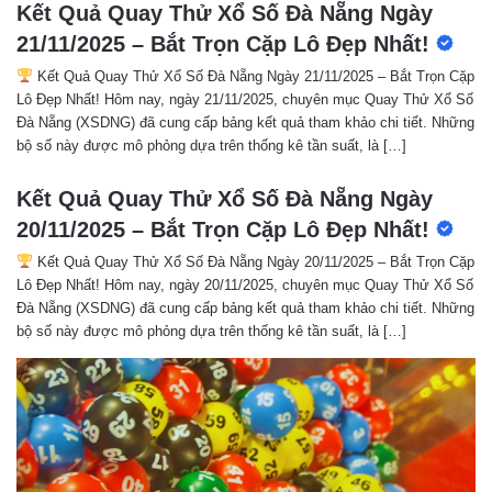
Kết Quả Quay Thử Xổ Số Đà Nẵng Ngày
21/11/2025 – Bắt Trọn Cặp Lô Đẹp Nhất!
Kết Quả Quay Thử Xổ Số Đà Nẵng Ngày 21/11/2025 – Bắt Trọn Cặp
Lô Đẹp Nhất! Hôm nay, ngày 21/11/2025, chuyên mục Quay Thử Xổ Số
Đà Nẵng (XSDNG) đã cung cấp bảng kết quả tham khảo chi tiết. Những
bộ số này được mô phỏng dựa trên thống kê tần suất, là […]
Kết Quả Quay Thử Xổ Số Đà Nẵng Ngày
20/11/2025 – Bắt Trọn Cặp Lô Đẹp Nhất!
Kết Quả Quay Thử Xổ Số Đà Nẵng Ngày 20/11/2025 – Bắt Trọn Cặp
Lô Đẹp Nhất! Hôm nay, ngày 20/11/2025, chuyên mục Quay Thử Xổ Số
Đà Nẵng (XSDNG) đã cung cấp bảng kết quả tham khảo chi tiết. Những
bộ số này được mô phỏng dựa trên thống kê tần suất, là […]