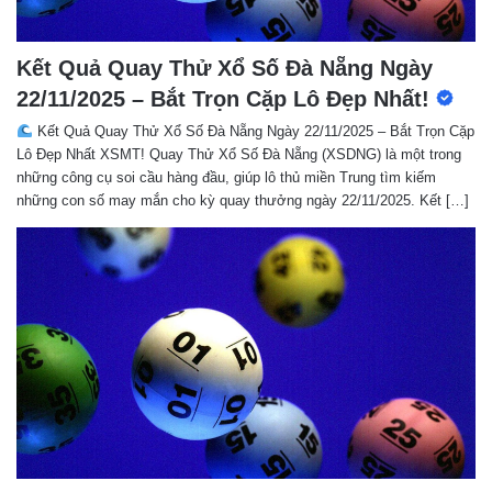
Kết Quả Quay Thử Xổ Số Đà Nẵng Ngày
22/11/2025 – Bắt Trọn Cặp Lô Đẹp Nhất!
Kết Quả Quay Thử Xổ Số Đà Nẵng Ngày 22/11/2025 – Bắt Trọn Cặp
Lô Đẹp Nhất XSMT! Quay Thử Xổ Số Đà Nẵng (XSDNG) là một trong
những công cụ soi cầu hàng đầu, giúp lô thủ miền Trung tìm kiếm
những con số may mắn cho kỳ quay thưởng ngày 22/11/2025. Kết […]