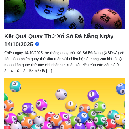
Kết Quả Quay Thử Xổ Số Đà Nẵng Ngày
14/10/2025
Chiều ngày 14/10/2025, hệ thống quay thử Xổ Số Đà Nẵng (XSDNA) đã
tiến hành phiên quay thử đầu tuần với nhiều bộ số mang vận khí tài lộc
mạnh.Lần quay thử này ghi nhận sự xuất hiện đều của các đầu số 0 –
3 – 4 – 6 – 8, đặc biệt là […]