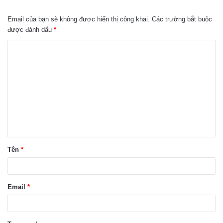
Email của bạn sẽ không được hiển thị công khai.
Các trường bắt buộc
được đánh dấu
*
B
ì
n
h
l
u
ậ
Tên
*
n
*
Email
*