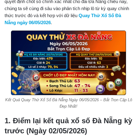
quyết định chốt số chính xác nhất cho đài Đà Nẵng chiều nay,
chúng ta sẽ cùng đi sâu vào phân tích nhịp lô từ kỳ quay chính
thức trước đó và kết hợp với dữ liệu
Quay Thử Xổ Số Đà
Nẵng
ngày 06/05/2026
.
Kết Quả Quay Thử Xổ Số Đà Nẵng Ngày 06/05/2026 – Bắt Trọn Cặp Lô
Đẹp Nhất!
1. Điểm lại kết quả xổ số Đà Nẵng kỳ
trước (Ngày 02/05/2026)