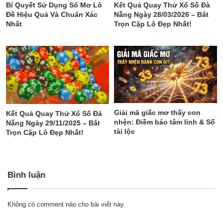
Bí Quyết Sử Dụng Sổ Mơ Lô
Kết Quả Quay Thử Xổ Số Đà
Đề Hiệu Quả Và Chuẩn Xác
Nẵng Ngày 28/03/2026 – Bắt
Nhất
Trọn Cặp Lô Đẹp Nhất!
Giải mã giấc mơ thấy con
Kết Quả Quay Thử Xổ Số Đà
nhện: Điềm báo tâm linh & Số
Nẵng Ngày 29/11/2025 – Bắt
tài lộc
Trọn Cặp Lô Đẹp Nhất!
Bình luận
Không có comment nào cho bài viết này.