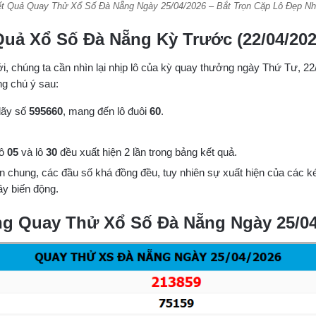
t Quả Quay Thử Xổ Số Đà Nẵng Ngày 25/04/2026 – Bắt Trọn Cặp Lô Đẹp Nh
 Quả Xổ Số Đà Nẵng Kỳ Trước (22/04/202
, chúng ta cần nhìn lại nhịp lô của kỳ quay thưởng ngày Thứ Tư, 22
ng chú ý sau:
dãy số
595660
, mang đến lô đuôi
60
.
ô
05
và lô
30
đều xuất hiện 2 lần trong bảng kết quả.
 chung, các đầu số khá đồng đều, tuy nhiên sự xuất hiện của các ké
ầy biến động.
ng Quay Thử Xổ Số Đà Nẵng Ngày 25/04