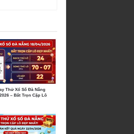
ay Thử Xổ Số Đà Nẵng
2026 – Bắt Trọn Cặp Lô