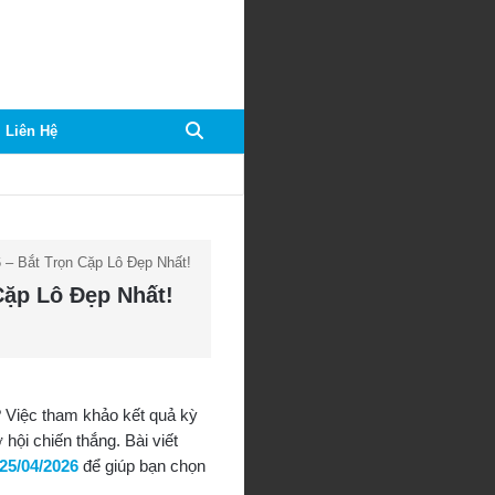
Thí
Liên Hệ
chủ
muốn
tìm
– Bắt Trọn Cặp Lô Đẹp Nhất!
Cặp Lô Đẹp Nhất!
gì?
 Việc tham khảo kết quả kỳ
ội chiến thắng. Bài viết
25/04/2026
để giúp bạn chọn