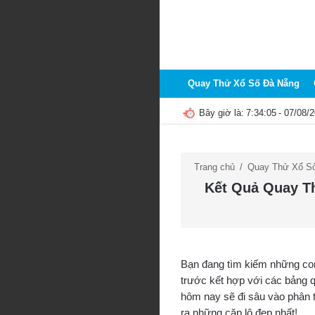
Quay Thử Xổ Số Đà Nẵng
Bây giờ là:
7:34:06
- 07/08/
Trang chủ
/
Quay Thử Xổ S
Kết Quả Quay Th
Bạn đang tìm kiếm những con
trước kết hợp với các bảng q
hôm nay sẽ đi sâu vào phân 
ra những cặp lô đẹp nhất!