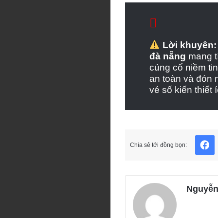
Lời khuyên:
đà nẵng
mang tí
củng cố niềm ti
an toàn và đón 
vé số kiến thiết
Fa
Chia sẻ tới đồng bọn:
Nguyễn