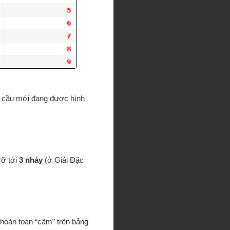
g cầu mới đang được hình
rỡ tới
3 nháy
(ở Giải Đặc
 hoàn toàn “câm” trên bảng