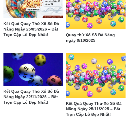
Kết Quả Quay Thử Xổ Số Đà
Nẵng Ngày 25/03/2026 – Bắt
Trọn Cặp Lô Đẹp Nhất!
Quay thử Xổ Số Đà Nẵng
ngày 9/10/2025
Kết Quả Quay Thử Xổ Số Đà
Nẵng Ngày 22/11/2025 – Bắt
Trọn Cặp Lô Đẹp Nhất!
Kết Quả Quay Thử Xổ Số Đà
Nẵng Ngày 25/11/2025 – Bắt
Trọn Cặp Lô Đẹp Nhất!