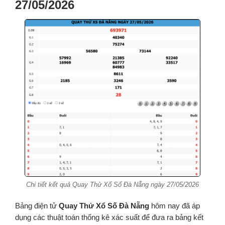
27/05/2026
Chi tiết kết quả Quay Thử Xổ Số Đà Nẵng ngày 27/05/2026
Bảng điện tử
Quay Thử Xổ Số Đà Nẵng
hôm nay đã áp
dụng các thuật toán thống kê xác suất để đưa ra bảng kết