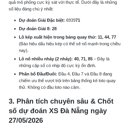
quả mô phỏng cực kỳ sát với thực tế. Dưới đây là những
số liệu đáng chú ý nhất:
Dự đoán Giải Đặc biệt:
6939
71
Dự đoán Giải 8:
28
Lô kép xuất hiện trong bảng quay thử:
11, 44, 77
(Báo hiệu dấu hiệu kép có thể sẽ nổ mạnh trong chiều
nay).
Lô nổ nhiều nháy (2 nháy):
40, 71, 85
– Đây là
những cặp số có nhịp độ cực kỳ ổn định.
Phân bố Đầu/Đuôi:
Đầu 4, Đầu 7 và Đầu 8 đang
chiếm ưu thế vượt trội trên bảng thống kê loto quay
thử. Không có đầu loto nào câm.
3. Phân tích chuyên sâu & Chốt
số dự đoán XS Đà Nẵng ngày
27/05/2026